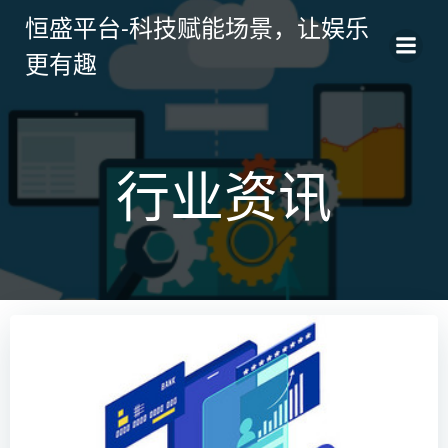
跳
恒盛平台-科技赋能场景，让娱乐
转
更有趣
到
内
容
行业资讯