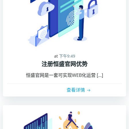
at
下午9:49
注册恒盛官网优势
恒盛官网是一套可实现WEB化运营 […]
查看详情