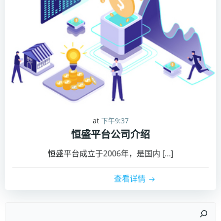
at
下午9:37
恒盛平台公司介绍
恒盛平台成立于2006年，是国内 […]
查看详情
搜
索